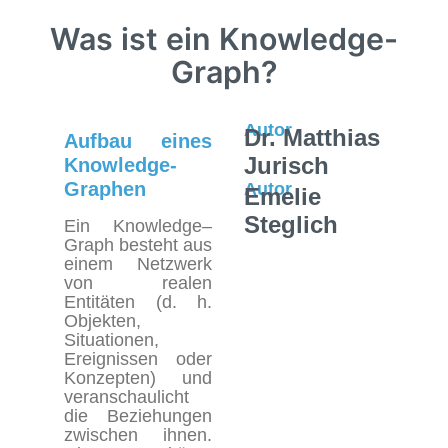
Was ist ein Knowledge-
Graph?
Autor
Dr. Matthias
Aufbau eines
Jurisch
Knowledge-
Graphen
Autor
Emelie
Steglich
Ein Knowledge
–
Graph besteht aus
einem Netzwerk
von realen
Entitäten (d. h.
Objekten,
Situationen,
Ereignissen oder
Konzepten) und
veranschaulicht
die Beziehungen
zwischen ihnen.